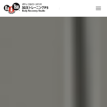
ナ
ビ
ゲ
ー
シ
ョ
ン
を
切
り
替
え