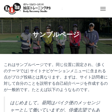
ナ
ビ
ゲ
ー
シ
サンプルページ
ョ
ン
を
切
り
替
これはサンプルページです。同じ位置に固定され、(多く
え
のテーマでは) サイトナビゲーションメニューに含まれる
点がブログ投稿とは異なります。まずは、サイト訪問者に
対して自分のことを説明する自己紹介ページを作成するの
が一般的です。たとえば以下のようなものです。
はじめまして。昼間はバイク便のメッセンジ
ャーとして働いていますが、俳優志望でもあ