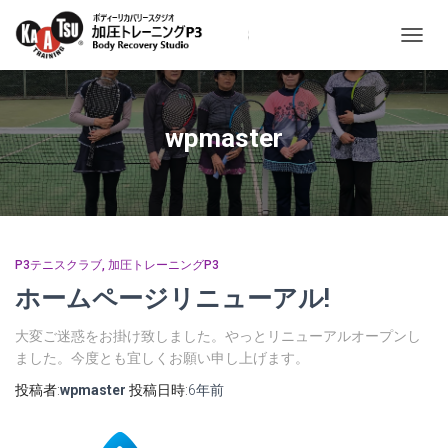
ナ
ビ
ゲ
ー
シ
wpmaster
ョ
ン
を
切
り
替
え
P3テニスクラブ
加圧トレーニングP3
ホームページリニューアル!
大変ご迷惑をお掛け致しました。やっとリニューアルオープンし
ました。今度とも宜しくお願い申し上げます。
投稿者:
wpmaster
投稿日時:
6年
前